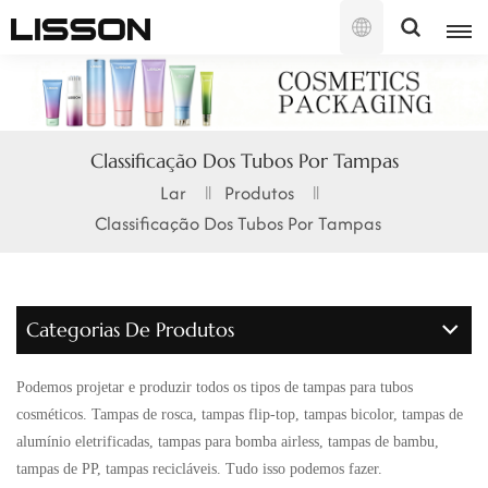
Português
English
Classificação Dos Tubos Por Tampas
français
Lar
Produtos
Classificação Dos Tubos Por Tampas
русский
español
Categorias De Produtos
português
العربية
Podemos projetar e produzir todos os tipos de tampas para tubos
cosméticos. Tampas de rosca, tampas flip-top, tampas bicolor, tampas de
日本語
alumínio eletrificadas, tampas para bomba airless, tampas de bambu,
tampas de PP, tampas recicláveis. Tudo isso podemos fazer.
한국의