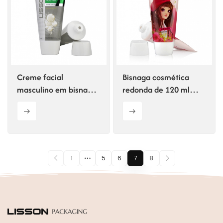
Creme facial
Bisnaga cosmética
masculino em bisnaga
redonda de 120 ml
de 150 ml.
com tampa de rosca
trapezoidal
1
5
6
7
8