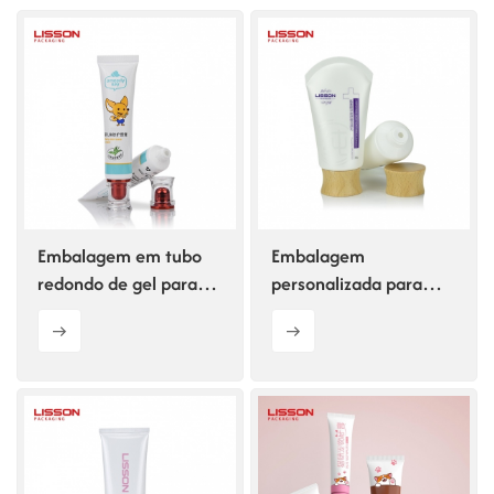
ไทย
Tiếng việt
中文
Embalagem em tubo
Embalagem
redondo de gel para
personalizada para
cuidados com bebês,
loção cosmética em
25ml, com tampa
tubo com tampa de
altamente
madeira.
transparente.