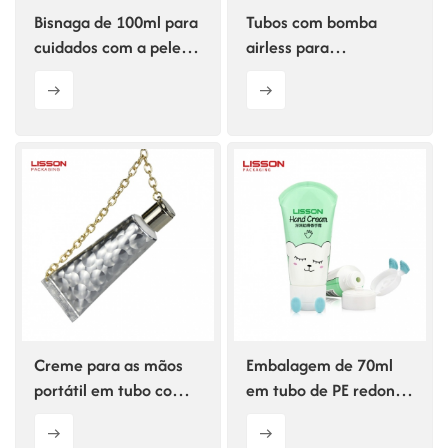
Bisnaga de 100ml para
Tubos com bomba
cuidados com a pele
airless para
com tampa
embalagens
transparente.
cosméticas de 100 g
Creme para as mãos
Embalagem de 70ml
portátil em tubo com
em tubo de PE redondo
corrente.
e charmoso para
cosméticos.