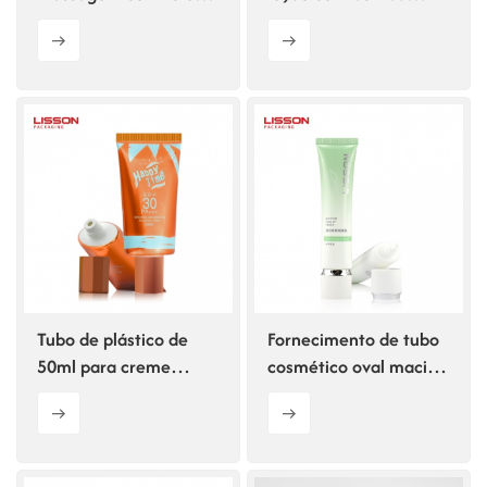
duplos de silicone de
airless
150ml
Tubo de plástico de
Fornecimento de tubo
50ml para creme
cosmético oval macio
protetor solar
vazio de 30ml para
cosmético com tampa
cuidados de beleza.
de rosca.