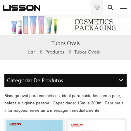
Português
English
Tubos Ovais
français
Lar
Produtos
Tubos Ovais
русский
español
Categorias De Produtos
português
Bisnaga oval para cosméticos, ideal para cuidados com a pele,
العربية
beleza e higiene pessoal. Capacidade: 15ml a 200ml. Para mais
informações, envie uma mensagem imediatamente.
日本語
한국의