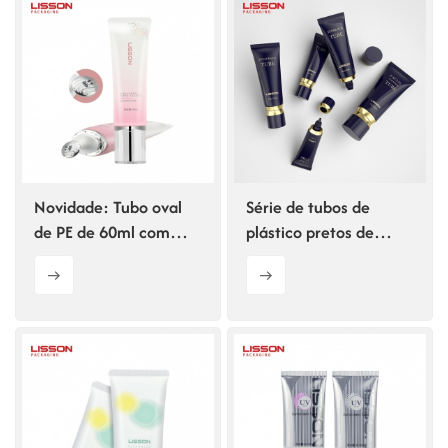
Novidade: Tubo oval
Série de tubos de
de PE de 60ml com
plástico pretos de
aplicador de liga de
25ml, 60ml e 120ml
zinco
com tampas de
plástico.