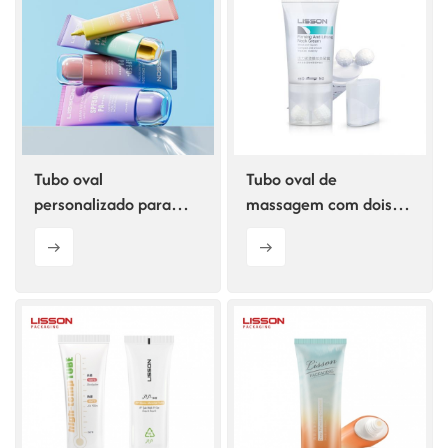
ไทย
Tiếng việt
中文
Tubo oval
Tubo oval de
personalizado para
massagem com dois
cosméticos com tampa
rolos de design em V
de camada dupla