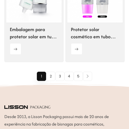
Embalagem para
Protetor solar
protetor solar em tubo
cosmético em tubo
oval de plástico D40
oval de 50ml com
ECO PCR com
função UV Sense.
impressão de logotipo
1
2
3
4
5
Desde 2013, a Lisson Packaging possui mais de 20 anos de
experiência na fabricação de bisnagas para cosméticos,