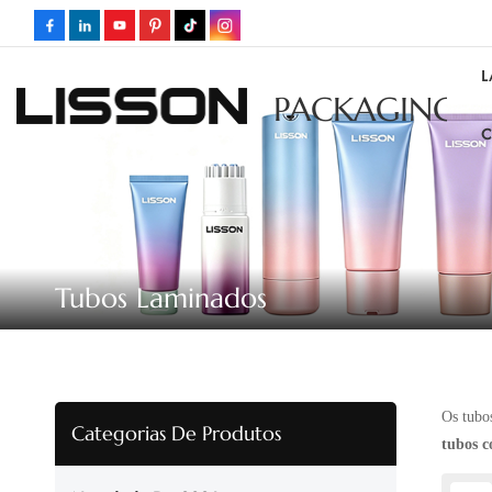
L
PACKAGING
C
Tubos Laminados
Os tubo
Categorias De Produtos
tubos c