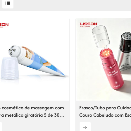
o cosmético de massagem com
Frasco/Tubo para Cuida
ra metálica giratória 5 de 30
Couro Cabeludo com Es
0 ml com cabeça encaixável
Vibratória Sônica