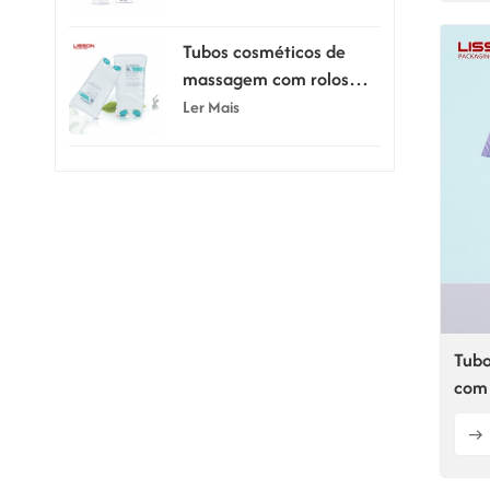
80ml e 100ml
Tubos cosméticos de
massagem com rolos
duplos de silicone de
Ler Mais
150ml
Tubo
com 