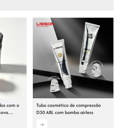
ไทย
Tiếng việt
中文
dos com o
Tubo cosmético de compressão
cova
D30 ABL com bomba airless