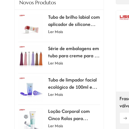
Novos Produtos
Tubo de brilho labial com
aplicador de silicone
supermacio
Ler Mais
Série de embalagens em
tubo para creme para os
olhos com aplicador.
Ler Mais
Tubo de limpador facial
ecológico de 100ml e
120ml com tampa flip-
Ler Mais
Fras
top
válv
Loção Corporal com
nylo
Cinco Rolos para
Massagem e Raspagem,
Ler Mais