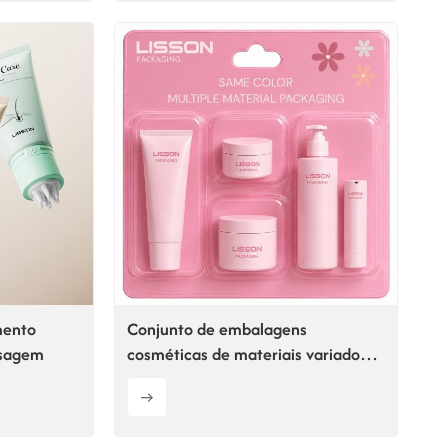
mento
Conjunto de embalagens
ssagem
cosméticas de materiais variados
da mesma cor