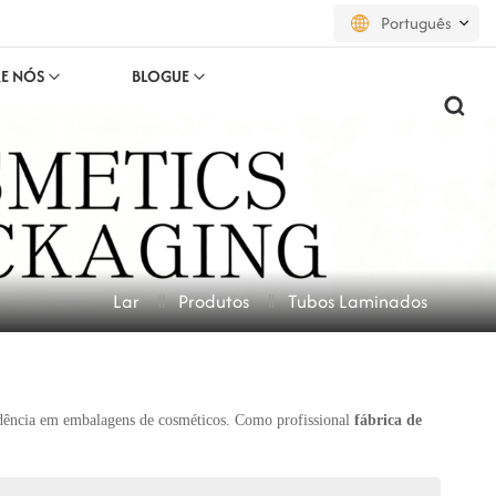
Português
E NÓS
BLOGUE
English
français
русский
español
Lar
Produtos
Tubos Laminados
português
العربية
日本語
dência em embalagens de cosméticos. Como profissional
fábrica de
한국의