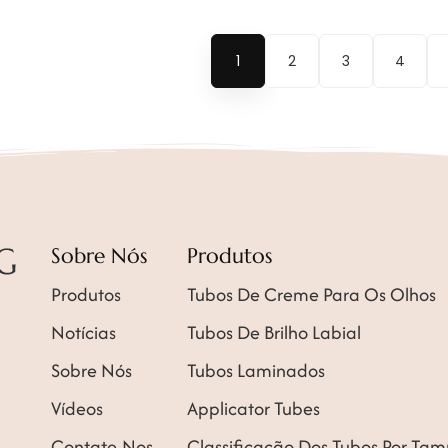
1
2
3
4
Sobre Nós
Produtos
Produtos
Tubos De Creme Para Os Olhos
Notícias
Tubos De Brilho Labial
Sobre Nós
Tubos Laminados
Vídeos
Applicator Tubes
Contate-Nos
Classificação Dos Tubos Por Ta