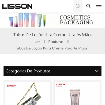
Português
English
Tubos De Loção Para Creme Para As Mãos
français
Lar
Produtos
Tubos De Loção Para Creme Para As Mãos
русский
español
Categorias De Produtos
português
العربية
日本語
한국의