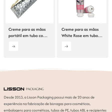
ไทย
Tiếng việt
Creme para as mãos
Creme para as mãos
中文
portátil em tubo com
White Rose em tubo
corrente.
com tampa de rosca
em formato de flor de
ameixa.
Desde 2013, a Lisson Packaging possui mais de 20 anos de
experiência na fabricação de bisnagas para cosméticos,
embalagens para cosméticos, tubos de PE, tubos ABL e recipientes