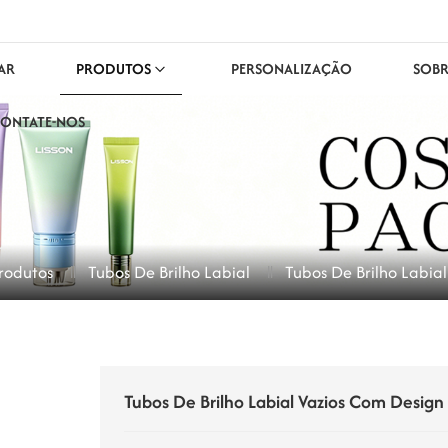
AR
PRODUTOS
PERSONALIZAÇÃO
SOBR
ONTATE-NOS
rodutos
Tubos De Brilho Labial
Tubos De Brilho Labi
Tubos De Brilho Labial Vazios Com Desi