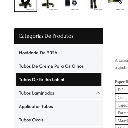
Categorias De Produtos
Novidade De 2026
A Lisson
Tubos De Creme Para Os Olhos
o ajudar
Tubos De Brilho Labial
Especif
Diâme
Tubos Laminados
Compr
Applicator Tubes
Capac
Forma
Tubos Ovais
Materi