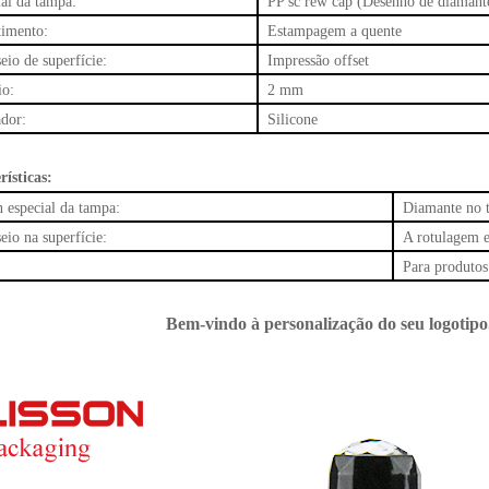
al da tampa:
PP sc
rew cap
(Desenho de diamante
timento:
Estampagem a quente
io de superfície:
Impressão offset
io:
2 mm
dor:
Silicone
rísticas:
 especial da tampa:
Diamante no 
io na superfície:
A rotulagem e
Para produtos
Bem-vindo à personalização do seu logotipo