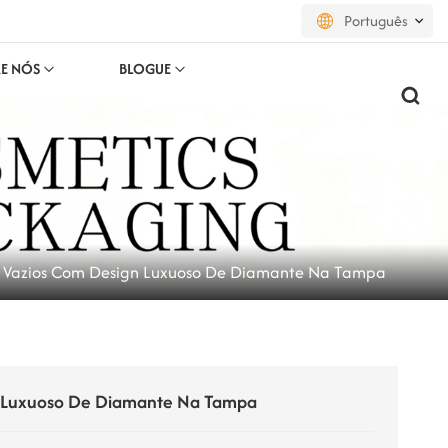
Português
E NÓS
BLOGUE
English
français
русский
español
al Vazios Com Design Luxuoso De Diamante Na Tampa
português
العربية
日本語
gn Luxuoso De Diamante Na Tampa
한국의