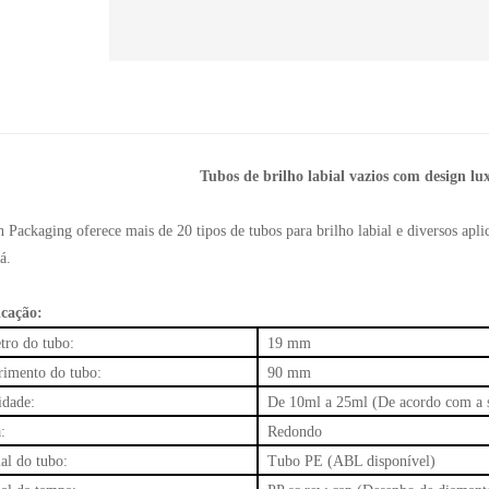
Tubos de brilho labial vazios com design l
 Packaging oferece mais de 20 tipos de tubos para brilho labial e diversos apli
á.
icação:
tro do tubo:
19 mm
imento do tubo:
90 mm
idade:
De 10ml a 25ml (De acordo com a s
:
Redondo
al do tubo:
Tubo PE (ABL disponível)