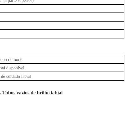
 na parte superior)
topo do boné
stá disponível.
 de cuidado labial
.
Tubos vazios de brilho labial