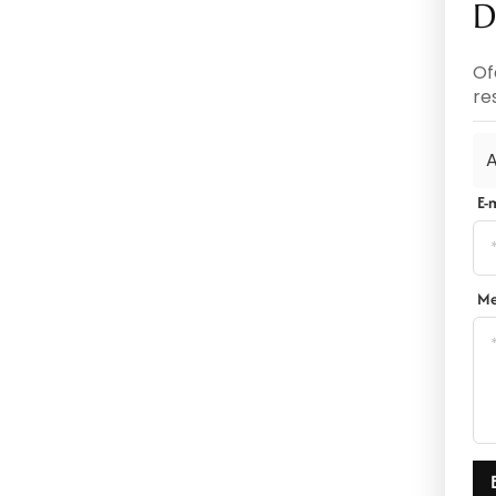
D
Of
re
A
E-
M