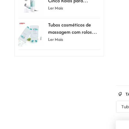
Cinco Rolos para
Massagem e Raspagem,
Ler Mais
80ml e 100ml
Tubos cosméticos de
massagem com rolos
duplos de silicone de
Ler Mais
150ml
T
Tub