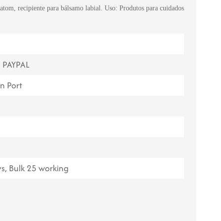
batom, recipiente para bálsamo labial. Uso: Produtos para cuidados
ไทย
Tiếng việt
中文
, PAYPAL
n Port
s, Bulk 25 working