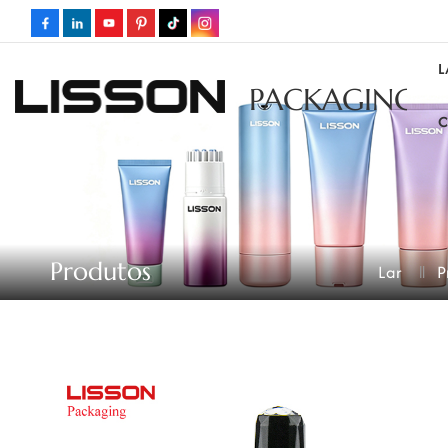
L
PACKAGING
C
Produtos
Lar
P