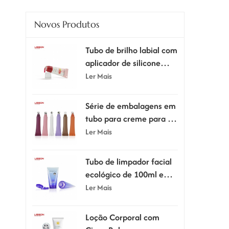
Novos Produtos
Tubo de brilho labial com
aplicador de silicone
supermacio
Ler Mais
Série de embalagens em
tubo para creme para os
olhos com aplicador.
Ler Mais
Tubo de limpador facial
ecológico de 100ml e
120ml com tampa flip-
Ler Mais
top
Loção Corporal com