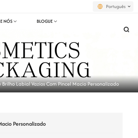
Português
E NÓS
BLOGUE
English
français
русский
español
 Brilho Labial Vazios Com Pincel Macio Personalizado
português
العربية
日本語
Macio Personalizado
한국의