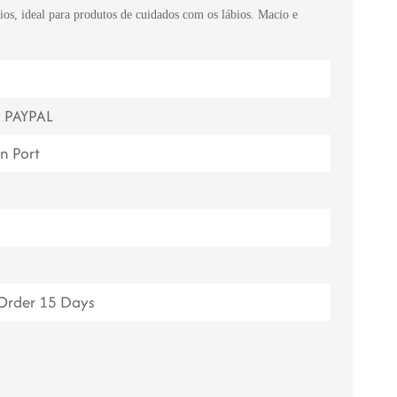
zios, ideal para produtos de cuidados com os lábios. Macio e
ไทย
Tiếng việt
中文
, PAYPAL
n Port
 Order 15 Days