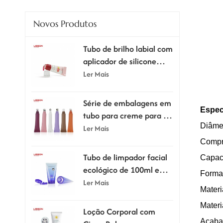
Novos Produtos
Tubo de brilho labial com
aplicador de silicone
supermacio
Ler Mais
Série de embalagens em
Espec
tubo para creme para os
Diâme
olhos com aplicador.
Ler Mais
Compri
Tubo de limpador facial
Capaci
ecológico de 100ml e
Forma
120ml com tampa flip-
Ler Mais
Materi
top
Materi
Loção Corporal com
Acaba