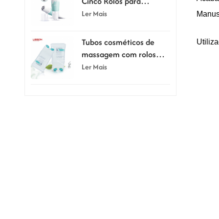
Cinco Rolos para
Massagem e Raspagem,
Ler Mais
Manuse
80ml e 100ml
Tubos cosméticos de
Utiliz
massagem com rolos
duplos de silicone de
Ler Mais
150ml