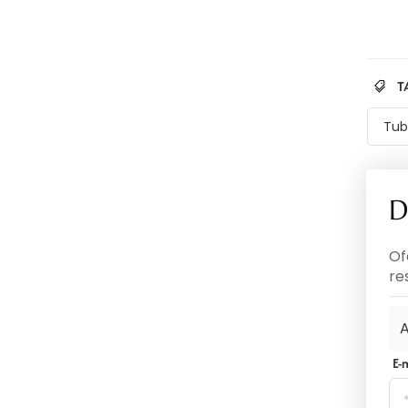
T
Tub
D
Of
re
A
E-