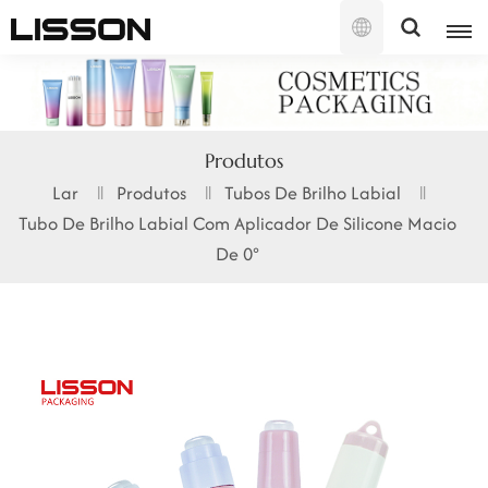
Português
English
Produtos
français
Lar
Produtos
Tubos De Brilho Labial
Tubo De Brilho Labial Com Aplicador De Silicone Macio
русский
De 0°
español
português
العربية
日本語
한국의