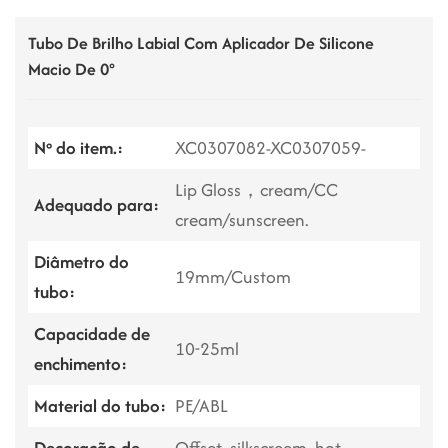
Tubo De Brilho Labial Com Aplicador De Silicone
Macio De 0°
Nº do item.:
XC0307082-XC0307059-
Lip Gloss，cream/CC
Adequado para:
cream/sunscreen.
Diâmetro do
19mm/Custom
tubo:
Capacidade de
10-25ml
enchimento:
Material do tubo:
PE/ABL
Decoração de
Offset, silkscreem, hot