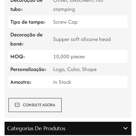
tubo:
stamping
Tipo de tampa:
Screw Cap
Decoração de
Supper soft silicone head
boné:
MOQ:
10,000 pieces
Personalização:
Logo, Color, Shape
Amostra:
in Stock
CONSULTE AGORA
Categorias De Produtos