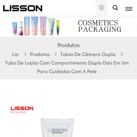
Português
English
Produtos
français
Lar
Produtos
Tubos De Câmara Dupla
Tubo De Loção Com Compartimento Duplo Dois Em Um
русский
Para Cuidados Com A Pele
español
português
العربية
日本語
한국의