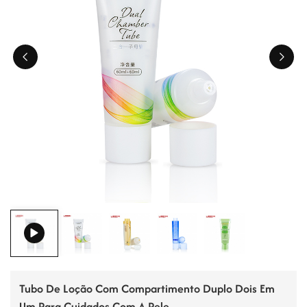
ไทย
Tiếng việt
中文
Tubo De Loção Com Compartimento Duplo Dois Em
Um Para Cuidados Com A Pele