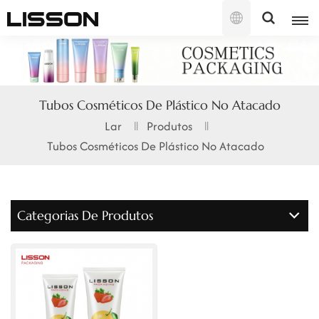
Português
English
Tubos Cosméticos De Plástico No Atacado
français
Lar
Produtos
Tubos Cosméticos De Plástico No Atacado
русский
español
Categorias De Produtos
português
العربية
日本語
한국의