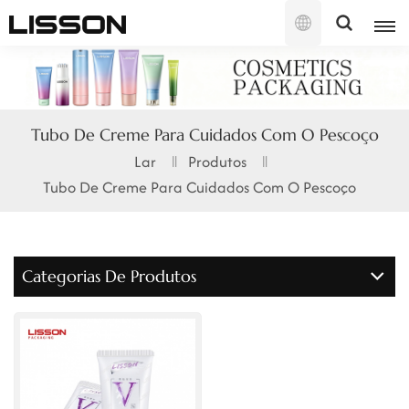
Português
English
Tubo De Creme Para Cuidados Com O Pescoço
français
Lar
Produtos
Tubo De Creme Para Cuidados Com O Pescoço
русский
español
Categorias De Produtos
português
العربية
日本語
한국의