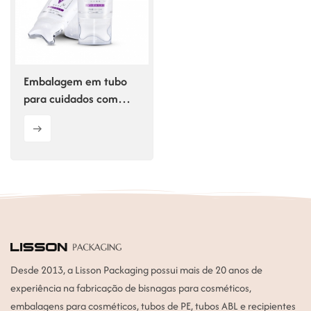
ไทย
Tiếng việt
Embalagem em tubo
中文
para cuidados com
decote em V
Desde 2013, a Lisson Packaging possui mais de 20 anos de
experiência na fabricação de bisnagas para cosméticos,
embalagens para cosméticos, tubos de PE, tubos ABL e recipientes