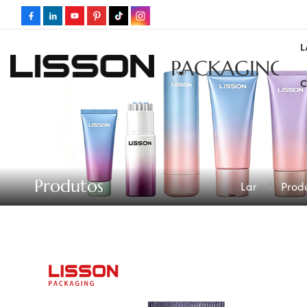
L
PACKAGING
C
Produtos
Lar
Prod