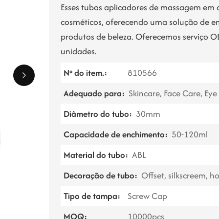
Esses tubos aplicadores de massagem em 
cosméticos, oferecendo uma solução de em
produtos de beleza. Oferecemos serviço
unidades.
Nº do item.:
810566
Adequado para:
Skincare, Face Care, Eye
Diâmetro do tubo:
30mm
Capacidade de enchimento:
50-120ml
Material do tubo:
ABL
Decoração de tubo:
Offset, silkscreem, 
Tipo de tampa:
Screw Cap
MOQ:
10000pcs