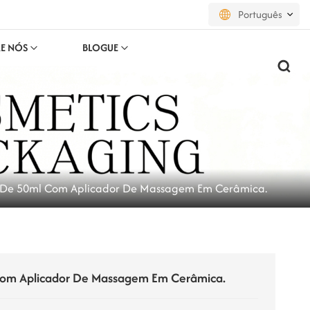
Português
E NÓS
BLOGUE
English
français
русский
español
o De 50ml Com Aplicador De Massagem Em Cerâmica.
português
العربية
日本語
 Com Aplicador De Massagem Em Cerâmica.
한국의