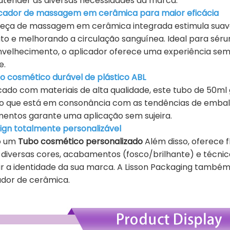
atender às diversas necessidades da marca.
licador de massagem em cerâmica para maior eficácia
eça de massagem em cerâmica integrada estimula sua
to e melhorando a circulação sanguínea. Ideal para séru
nvelhecimento, o aplicador oferece uma experiência se
e.
bo cosmético durável de plástico ABL
cado com materiais de alta qualidade, este tubo de 50m
 que está em consonância com as tendências de embalag
entos garante uma aplicação sem sujeira.
sign totalmente personalizável
o um
Tubo cosmético personalizado
Além disso, oferece 
 diversas cores, acabamentos (fosco/brilhante) e técnic
tir a identidade da sua marca. A Lisson Packaging també
ador de cerâmica.