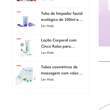
Tubo de limpador facial
ecológico de 100ml e
120ml com tampa flip-
Ler Mais
top
Loção Corporal com
Cinco Rolos para
Massagem e Raspagem,
Ler Mais
80ml e 100ml
Tubos cosméticos de
massagem com rolos
duplos de silicone de
Ler Mais
150ml