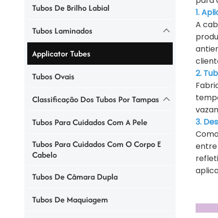
para 
Tubos De Brilho Labial
1. Ap
A cab
Tubos Laminados
produ
antie
Applicator Tubes
client
2. Tu
Tubos Ovais
Fabri
tempo
Classificação Dos Tubos Por Tampas
vazam
3. De
Tubos Para Cuidados Com A Pele
Com
Tubos Para Cuidados Com O Corpo E
entre
Cabelo
refle
aplic
Tubos De Câmara Dupla
Tubos De Maquiagem