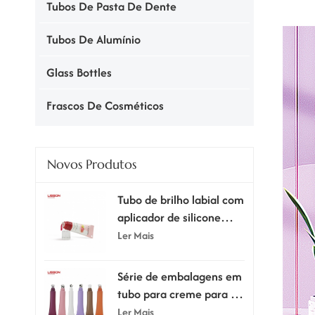
Tubos De Pasta De Dente
Tubos De Alumínio
Glass Bottles
Frascos De Cosméticos
Novos Produtos
Tubo de brilho labial com
aplicador de silicone
supermacio
Ler Mais
Série de embalagens em
tubo para creme para os
olhos com aplicador.
Ler Mais