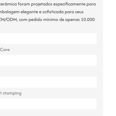
cerâmica foram projetados especificamente para
ไทย
balagem elegante e sofisticada para seus
Tiếng việt
 OEM/ODM, com pedido mínimo de apenas 10.000
中文
 Care
hot stamping