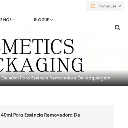
Português
E NÓS
BLOGUE
English
français
русский
español
ico De 40ml Para Essência Removedora De Maquiagem
português
العربية
日本語
e 40ml Para Essência Removedora De
한국의