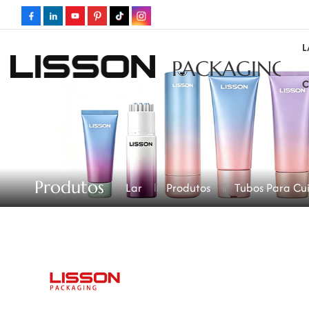
L
PACKAGING
C
Produtos
Lar
Produtos
Tubos Para Cu