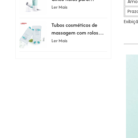
Amos
Massagem e Raspagem,
Ler Mais
Praz
80ml e 100ml
Exibiç
Tubos cosméticos de
massagem com rolos
duplos de silicone de
Ler Mais
150ml