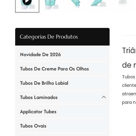
Categorias De Produtos
Tri
Novidade De 2026
de
Tubos De Creme Para Os Olhos
Tubos 
Tubos De Brilho Labial
client
atrae
Tubos Laminados
para n
Applicator Tubes
Tubos Ovais