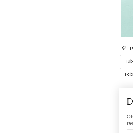
T
Tub
Fab
D
Of
re