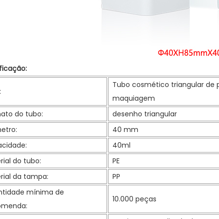
ficação:
Tubo cosmético triangular de 
:
maquiagem
ato do tubo:
desenho triangular
etro:
40 mm
cidade:
40ml
rial do tubo:
PE
rial da tampa:
PP
tidade mínima de
10.000 peças
omenda: