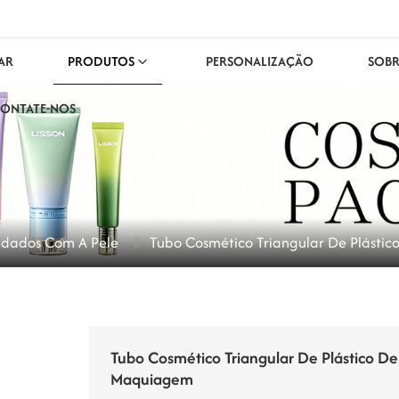
AR
PRODUTOS
PERSONALIZAÇÃO
SOBR
ONTATE-NOS
idados Com A Pele
Tubo Cosmético Triangular De Plást
Tubo Cosmético Triangular De Plástico D
Maquiagem