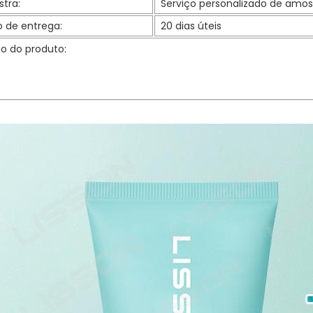
tra:
Serviço personalizado de amo
o de entrega:
20 dias úteis
ão do produto: