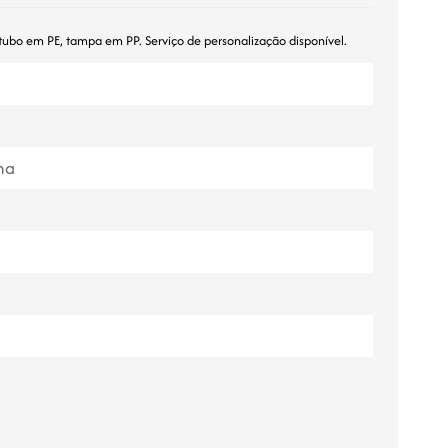
ไทย
 tubo em PE, tampa em PP. Serviço de personalização disponível.
Tiếng việt
中文
na