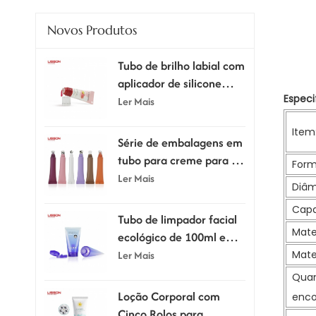
Novos Produtos
Tubo de brilho labial com
aplicador de silicone
Especi
supermacio
Ler Mais
Item
Série de embalagens em
tubo para creme para os
Form
olhos com aplicador.
Ler Mais
Diâm
Capa
Tubo de limpador facial
Mate
ecológico de 100ml e
120ml com tampa flip-
Mate
Ler Mais
top
Quan
Loção Corporal com
enc
Cinco Rolos para