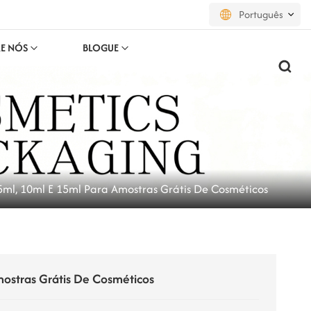
Português
E NÓS
BLOGUE
English
français
русский
español
5ml, 10ml E 15ml Para Amostras Grátis De Cosméticos
português
العربية
日本語
mostras Grátis De Cosméticos
한국의