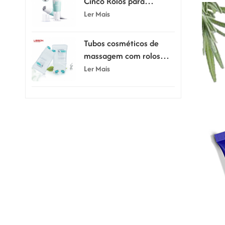
Cinco Rolos para
Massagem e Raspagem,
Ler Mais
80ml e 100ml
Tubos cosméticos de
massagem com rolos
duplos de silicone de
Ler Mais
150ml