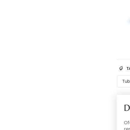
T
Tub
D
Of
re