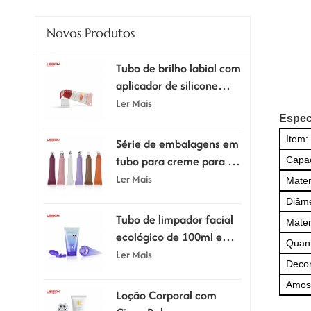
Novos Produtos
Tubo de brilho labial com
aplicador de silicone
supermacio
Ler Mais
Espec
Item:
Série de embalagens em
tubo para creme para os
Capa
olhos com aplicador.
Ler Mais
Mater
Diâme
Tubo de limpador facial
Mater
ecológico de 100ml e
Quan
120ml com tampa flip-
Ler Mais
Deco
top
Amost
Loção Corporal com