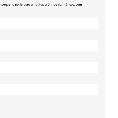
 pequeno porte para amostras grátis de cosméticos, com
ไทย
Tiếng việt
中文