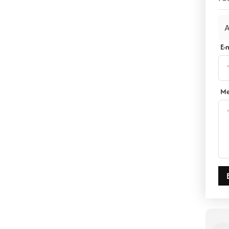
A
E-
M