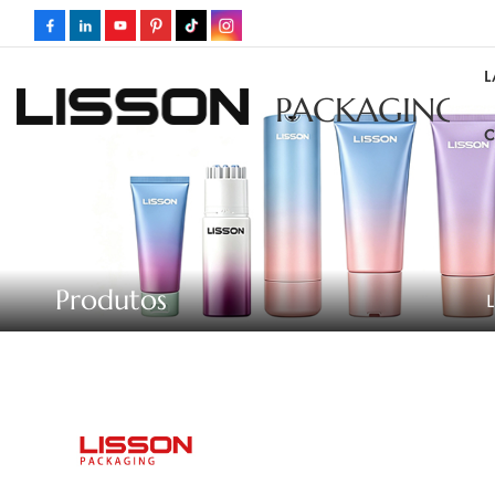
L
PACKAGING
C
Produtos
L