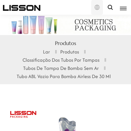
Português
English
Produtos
français
Lar
Produtos
Classificação Dos Tubos Por Tampas
русский
Tubos De Tampa De Bomba Sem Ar
español
Tubo ABL Vazio Para Bomba Airless De 30 Ml
português
العربية
日本語
한국의