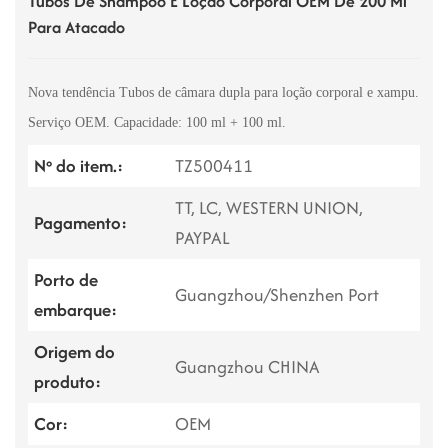
Tubos De Shampoo E Loção Corporal OEM De 200 Ml
Para Atacado
Nova tendência
Tubos de câmara dupla para loção corporal e xampu.
Serviço OEM. Capacidade: 100 ml + 100 ml.
Nº do item.:
TZ500411
TT, LC, WESTERN UNION,
Pagamento:
PAYPAL
Porto de
Guangzhou/Shenzhen Port
embarque:
Origem do
Guangzhou CHINA
produto:
Cor:
OEM