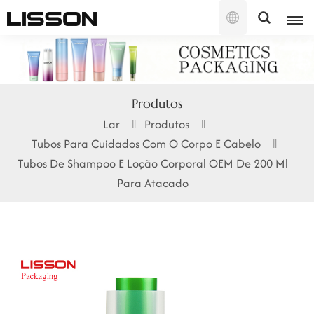
Português
English
Produtos
français
Lar
Produtos
Tubos Para Cuidados Com O Corpo E Cabelo
русский
Tubos De Shampoo E Loção Corporal OEM De 200 Ml
español
Para Atacado
português
العربية
日本語
한국의