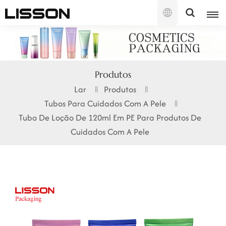
Português
English
Produtos
français
Lar
Produtos
Tubos Para Cuidados Com A Pele
русский
Tubo De Loção De 120ml Em PE Para Produtos De
español
Cuidados Com A Pele
português
العربية
日本語
한국의